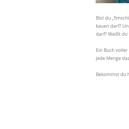
Bist du „fimsc
kauen darf? U
darf? Weißt du 
Ein Buch volle
jede Menge daz
Bekommst du h