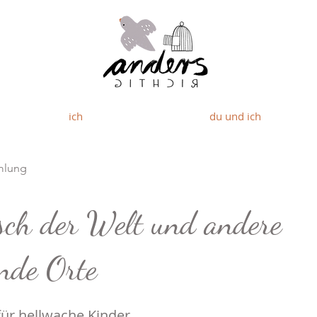
ich
du und ich
mlung
ch der Welt und andere
nde Orte
für hellwache Kinder