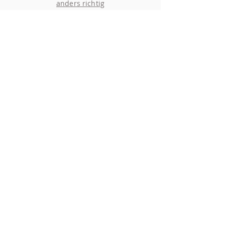
anders richtig
ich
du und ich
ich für dich
Impressum
Datenschutz
Facebook
Instagram
YouTube
Podcast