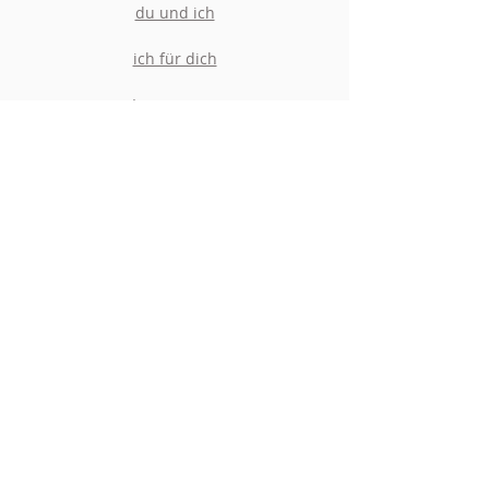
du und ich
ich für dich
Impressum
Datenschutz
Facebook
Instagram
YouTube
Podcast