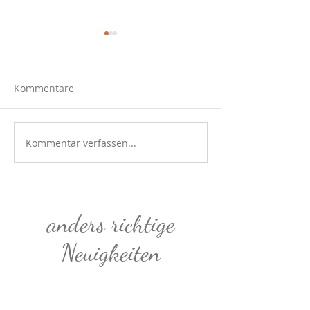
Kommentare
Kommentar verfassen...
Meine unbeschadete
Schulnormativit
Schulzeit?!
kritischer Blick 
Annahme „Bild
Schule“
anders richtige
Neuigkeiten